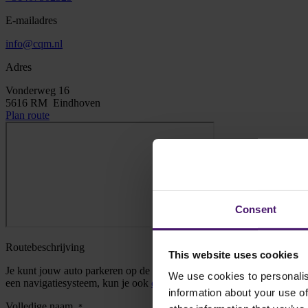
E-mailadres
info@cqm.nl
Adres
Vonderweg 16
5616 RM Eindhoven
Plan route
Consent
Routebeschrijving
This website uses cookies
Je kunt jouw auto parkeren op de besloten parkeerplaats aan de achte
We use cookies to personalis
een navigatiesysteem, kun je ook
deze link
gebruiken. Je kunt je meld
information about your use of
Volledige naam
*