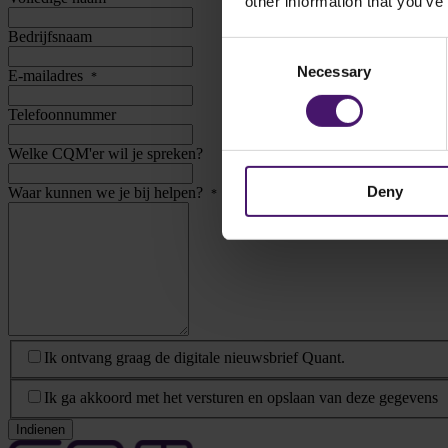
other information that you’ve
Bedrijfsnaam
Consent
Necessary
Selection
E-mailadres
*
Telefoonnummer
Welke CQM'er wil je spreken?
Deny
Waar kunnen we je bij helpen?
*
Nieuwsbrief
Ik ontvang graag de digitale nieuwsbrief Quant.
Privacy Statement
*
Ik ga akkoord met het versturen en opslaan van deze gegevens
Indienen