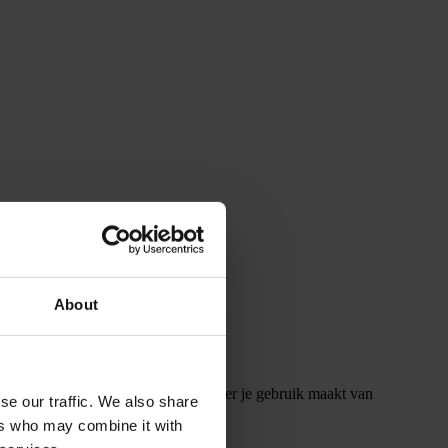
About
t 11 (naast de Steentjeskerk). Wanneer je gebruik maakt van
se our traffic. We also share
, vlakbij de achteringang.
ers who may combine it with