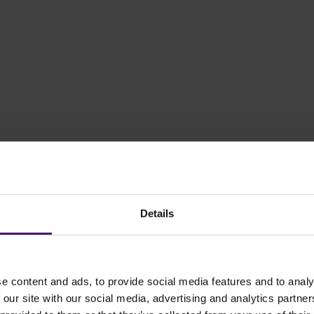
Details
rzijde van het gebouw. De ingang bevindt zich aan de St. Antoniusstraa
e content and ads, to provide social media features and to analy
en bij de slagboom en parkeren op één van de parkeerplaatsen van CQM
 our site with our social media, advertising and analytics partn