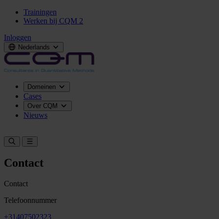
Trainingen
Werken bij CQM
2
Inloggen
Nederlands
Domeinen
Cases
Over CQM
Nieuws
Neem contact op
Contact
Contact
Telefoonnummer
+31407502323