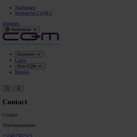
Trainingen
Werken bij CQM
2
Inloggen
Nederlands
Domeinen
Cases
Over CQM
Nieuws
Neem contact op
Contact
Contact
Telefoonnummer
+31407502323