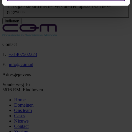
Privacy Statement
*
Ik ga akkoord met het versturen en opslaan van deze
gegevens
Indienen
Contact
T.
+31407502323
E.
info@cqm.nl
Adresgegevens
Vonderweg 16
5616 RM Eindhoven
Home
Domeinen
Ons team
Cases
Nieuws
Contact
Zoeken