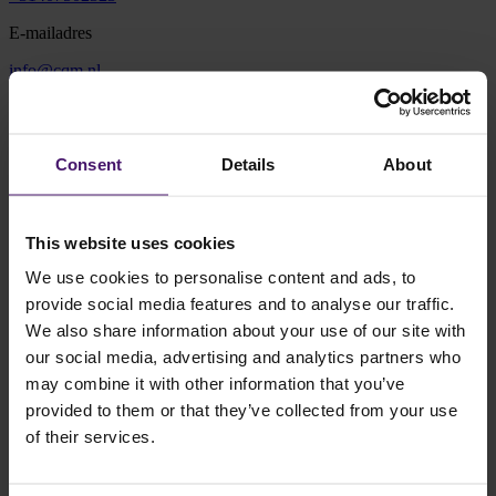
E-mailadres
info@cqm.nl
Adres
Vonderweg 16
Consent
Details
About
5616 RM Eindhoven
Plan route
This website uses cookies
We use cookies to personalise content and ads, to
provide social media features and to analyse our traffic.
We also share information about your use of our site with
our social media, advertising and analytics partners who
may combine it with other information that you’ve
Routebeschrijving
provided to them or that they’ve collected from your use
Je kunt jouw auto parkeren op de besloten parkeerplaats aan de
of their services.
achterzijde van het gebouw. De ingang bevindt zich aan de St.
Antoniusstraat 11 (naast de Steentjeskerk). Wanneer je gebruik
maakt van een navigatiesysteem, kun je ook
deze link
gebruiken.