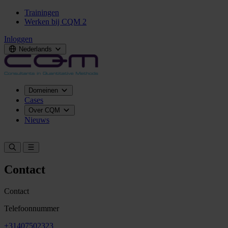
Trainingen
Werken bij CQM
2
Inloggen
Nederlands
Domeinen
Cases
Over CQM
Nieuws
Neem contact op
Contact
Contact
Telefoonnummer
+31407502323