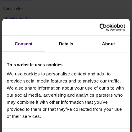
E-mailadres
info@cqm.nl
Adres
Vonderweg 16
Consent
Details
About
5616 RM Eindhoven
Plan route
This website uses cookies
We use cookies to personalise content and ads, to
provide social media features and to analyse our traffic.
We also share information about your use of our site with
our social media, advertising and analytics partners who
may combine it with other information that you’ve
Routebeschrijving
provided to them or that they’ve collected from your use
Je kunt jouw auto parkeren op de besloten parkeerplaats aan de
of their services.
achterzijde van het gebouw. De ingang bevindt zich aan de St.
Antoniusstraat 11 (naast de Steentjeskerk). Wanneer je gebruik
maakt van een navigatiesysteem, kun je ook
deze link
gebruiken.