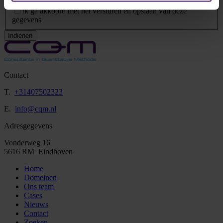
Privacy Statement
*
Ik ga akkoord met het versturen en opslaan van deze
gegevens
Indienen
Contact
T.
+31407502323
E.
info@cqm.nl
Adresgegevens
Vonderweg 16
5616 RM Eindhoven
Home
Domeinen
Ons team
Cases
Nieuws
Contact
Zoeken