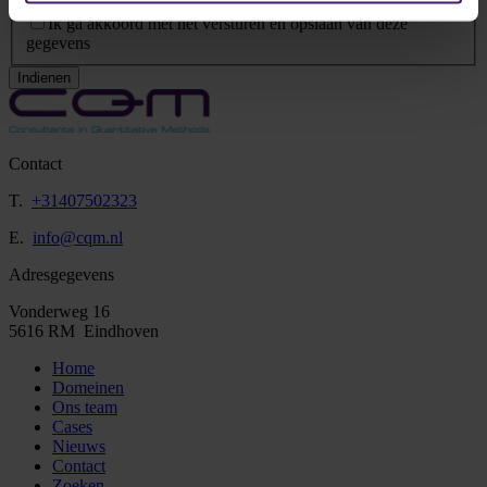
Privacy Statement
*
Ik ga akkoord met het versturen en opslaan van deze
gegevens
Indienen
Contact
T.
+31407502323
E.
info@cqm.nl
Adresgegevens
Vonderweg 16
5616 RM Eindhoven
Home
Domeinen
Ons team
Cases
Nieuws
Contact
Zoeken