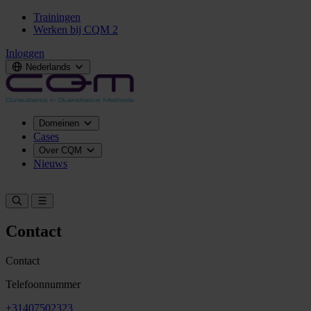
Trainingen
Werken bij CQM
2
Inloggen
Nederlands
Domeinen
Cases
Over CQM
Nieuws
Neem contact op
Contact
Contact
Telefoonnummer
+31407502323