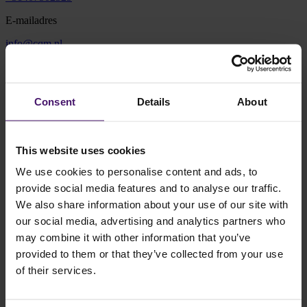
E-mailadres
info@cqm.nl
Adres
Vonderweg 16
Consent
Details
About
5616 RM Eindhoven
Plan route
This website uses cookies
We use cookies to personalise content and ads, to
provide social media features and to analyse our traffic.
We also share information about your use of our site with
our social media, advertising and analytics partners who
may combine it with other information that you’ve
Routebeschrijving
provided to them or that they’ve collected from your use
Je kunt jouw auto parkeren op de besloten parkeerplaats aan de
of their services.
achterzijde van het gebouw. De ingang bevindt zich aan de St.
Antoniusstraat 11 (naast de Steentjeskerk). Wanneer je gebruik
maakt van een navigatiesysteem, kun je ook
deze link
gebruiken.