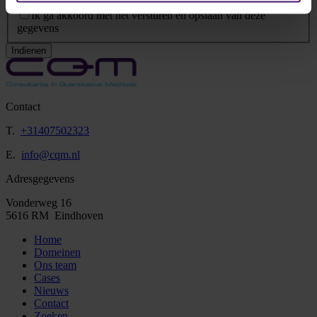
Privacy Statement
*
Ik ga akkoord met het versturen en opslaan van deze
gegevens
Indienen
Contact
T.
+31407502323
E.
info@cqm.nl
Adresgegevens
Vonderweg 16
5616 RM Eindhoven
Home
Domeinen
Ons team
Cases
Nieuws
Contact
Zoeken