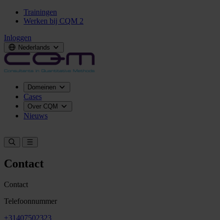
Trainingen
Werken bij CQM
2
Inloggen
Nederlands
Domeinen
Cases
Over CQM
Nieuws
Neem contact op
Contact
Contact
Telefoonnummer
+31407502323