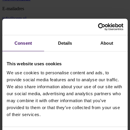
E-mailadres
info@cqm.nl
Adres
Vonderweg 16
Consent
Details
About
5616 RM Eindhoven
Plan route
This website uses cookies
We use cookies to personalise content and ads, to
provide social media features and to analyse our traffic.
We also share information about your use of our site with
our social media, advertising and analytics partners who
may combine it with other information that you’ve
Routebeschrijving
provided to them or that they’ve collected from your use
Je kunt jouw auto parkeren op de besloten parkeerplaats aan de
of their services.
achterzijde van het gebouw. De ingang bevindt zich aan de St.
Antoniusstraat 11 (naast de Steentjeskerk). Wanneer je gebruik
maakt van een navigatiesysteem, kun je ook
deze link
gebruiken.