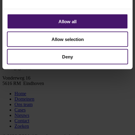
Allow all
Contact
Allow selection
T.
+31407502323
Deny
E.
info@cqm.nl
Adresgegevens
Vonderweg 16
5616 RM Eindhoven
Home
Domeinen
Ons team
Cases
Nieuws
Contact
Zoeken