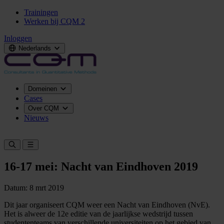
Trainingen
Werken bij CQM
2
Inloggen
Nederlands
Domeinen
Cases
Over CQM
Nieuws
Neem contact op
16-17 mei: Nacht van Eindhoven 2019
Datum: 8 mrt 2019
Dit jaar organiseert CQM weer een Nacht van Eindhoven (NvE).
Het is alweer de 12e editie van de jaarlijkse wedstrijd tussen
studententeams van verschillende universiteiten op het gebied van