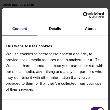
Terug naar overzicht
Deel dit artikel
Consent
Details
About
Gerelateerd nieuws
This website uses cookies
We use cookies to personalise content and ads, to
Toon al het nieuws
provide social media features and to analyse our traffic.
We also share information about your use of our site with
our social media, advertising and analytics partners who
may combine it with other information that you’ve
provided to them or that they’ve collected from your use
of their services.
Consent