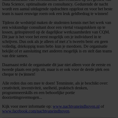
Data Science, optimalisatie en consultancy. Gedurende de nacht
wordt een aantal uitdagende opdrachten opgelost en voor het beste
team is naast eeuwige roem ook een leuk geldbedrag te winnen!
Tijdens de wedstrijd maken de studenten kennis met het werk van
een wiskundige consultant door een viertal vraagstukken op te
lossen, geïnspireerd op de dagelijkse werkzaamheden van CQM.
Dit jaar is het voor het eerst mogelijk om je individueel in te
schrijven. Dus ook als je alleen of met z’n tweeën bent -en geen
volledig, driekoppig team hebt- kun je meedoen. De organisatie
bekijkt of er aansluiting met anderen mogelijk is en stelt dan teams
van drie samen.
Daarnaast reikt de organisatie dit jaar niet alleen voor de eerste en
tweede plaats een prijs uit, maar is er ook voor de derde plek een
cheque te (w)innen!
Alle reden dus om mee te doen! Tenminste, als je beschikt over:
creativiteit, inventiviteit, snelheid, praktisch denken,
programmeerskills en een behoorlijke portie
doorzettingsvermogen...
Kijk voor meer informatie op:
www.nachtvaneindhoven.nl
of
www.facebook.com/nachtvaneindhoven
.