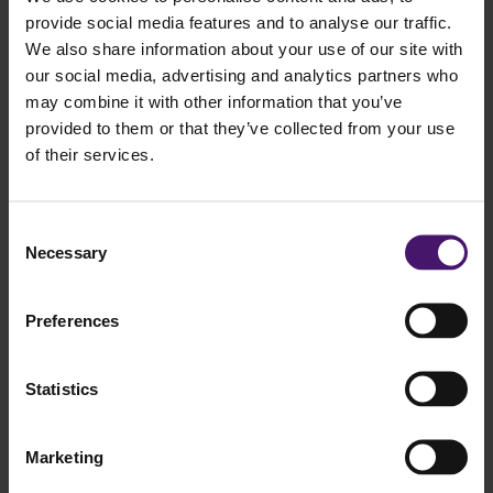
Terug naar overzicht
provide social media features and to analyse our traffic.
We also share information about your use of our site with
Deel dit artikel
our social media, advertising and analytics partners who
may combine it with other information that you’ve
provided to them or that they’ve collected from your use
of their services.
Gerelateerd nieuws
Consent
Necessary
Toon al het nieuws
Selection
Preferences
Statistics
Marketing