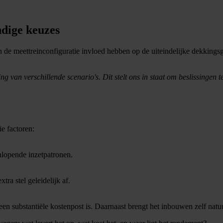
ndige keuzes
 in de meettreinconfiguratie invloed hebben op de uiteindelijke dekkin
g van verschillende scenario's. Dit stelt ons in staat om beslissingen t
e factoren:
nlopende inzetpatronen.
ra stel geleidelijk af.
en substantiële kostenpost is. Daarnaast brengt het inbouwen zelf natu