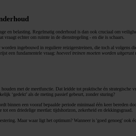
onderhoud
lijtage en belasting. Regelmatig onderhoud is dan ook cruciaal om veili
t vraagt echter om ruimte in de dienstregeling - en die is schaars.
worden ingebouwd in reguliere reizigerstreinen, die toch al volgens die
ijst een fundamentele vraag:
hoeveel treinen moeten worden uitgerust
houden met de meetfunctie. Dat leidde tot praktische én strategische vra
lijk ‘gedekt’ als de meting passief gebeurt, zonder sturing?
t binnen een vooraf bepaalde periode minimaal één keer bereden door ee
tot een driedelige meetlat: tijdshorizon, zekerheid en dekkingsgraad.
vestering. Maar waar ligt het optimum? Wanneer is 'goed genoeg' ook é