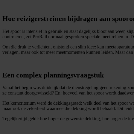
Inschrijven
Hoe reizigerstreinen bijdragen aan spoor
Het spoor is intensief in gebruik en staat dagelijks bloot aan weer, s
controleren, zet ProRail normaal gesproken speciale meettreinen in. Da
Om die druk te verlichten, ontstond een slim idee: kan meetapparatuur 
verlagen, maar ook tot meer meetmomenten kunnen leiden. Maar dan r
Een complex planningsvraagstuk
Vanaf het begin was duidelijk dat de dienstregeling geen rekening zou 
ze constant doorgewisseld? En: hoeveel van het spoor wordt daadwerke
Het kerncriterium werd de dekkingsgraad: welk deel van het spoor word
maar ook de zekerheid waarmee die dekking wordt behaald. Dit leidde 
Tegelijkertijd geldt: hoe hoger de gewenste dekking, hoe hoger de in