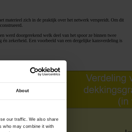
 materieel zich in de praktijk over het netwerk verspreidt. Om dit
construeerd.
, en werd doorgerekend welk deel van het spoor ze binnen twee
ng én zekerheid. Een voorbeeld van een dergelijke kansverdeling is
About
se our traffic. We also share
ers who may combine it with