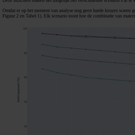
Deze inzichten maken het mogelijk om verschillende scenario’s af te w
Omdat er op het moment van analyse nog geen harde keuzes waren gem
Figuur 2 en Tabel 1). Elk scenario toont hoe de combinatie van materi