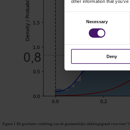
other information that you’ve
Consent
Necessary
Selection
Deny
Figuur 1 De geschatte verdeling van de gezamenlijke dekkingsgraad voor twee 