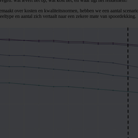
egen: wat levert het op, wat kost het, en waar ligt het rendement?
aakt over kosten en kwaliteitsnormen, hebben we een aantal scenario’s
eeltype en aantal zich vertaalt naar een zekere mate van spoordekking.