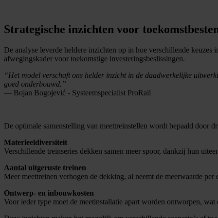
Strategische inzichten voor toekomstbeste
De analyse leverde heldere inzichten op in hoe verschillende keuzes
afwegingskader voor toekomstige investeringsbeslissingen.
“Het model verschaft ons helder inzicht in de daadwerkelijke uitwerkin
goed onderbouwd.”
— Bojan Bogojević - Systeemspecialist ProRail
De optimale samenstelling van meettreinstellen wordt bepaald door dri
Materieeldiversiteit
Verschillende treinseries dekken samen meer spoor, dankzij hun uitee
Aantal uitgeruste treinen
Meer meettreinen verhogen de dekking, al neemt de meerwaarde per ext
Ontwerp- en inbouwkosten
Voor ieder type moet de meetinstallatie apart worden ontworpen, wat e