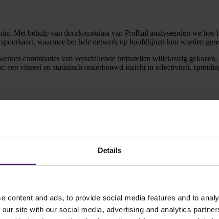
tie. Met behulp van doorkomstdata van ProRail analyseerden we hoe het
 spoorkaart, waarmee het hele netwerk op hoofdlijnen kon worden gere
erden combinaties van verschillende treinstellen willekeurig gekozen
een visueel en statistisch onderbouwd inzicht in effectiviteit, spreidi
Details
e content and ads, to provide social media features and to analy
 our site with our social media, advertising and analytics partn