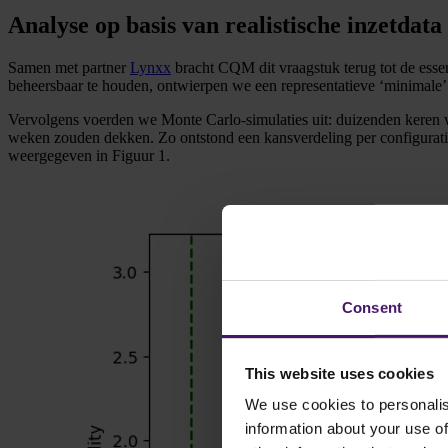
Analyse op basis van realistische inzetdata
Samen met partner
Lynxx
bracht CQM dit vraagstuk terug tot de essen
beheersbaar te houden, ontwierpen we een representatieve ‘minimale’
Vervolgens voerden we Monte Carlo-simulaties uit: duizenden keren w
weken zouden dekken. Zo ontstond een kansverdeling per configuratie: 
weergegeven in Figuur 1.
Consent
This website uses cookies
We use cookies to personalis
information about your use of