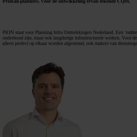
ProRail-planners. Voor de ontwikkeling ervan tekende CQM.
PION staat voor Planning Infra Onttrekkingen Nederland. Een ‘onttrek
onderhoud zijn, maar ook langdurige infrastructurele werken. Voor de
alleen perfect op elkaar worden afgestemd, ook makers van dienstreg