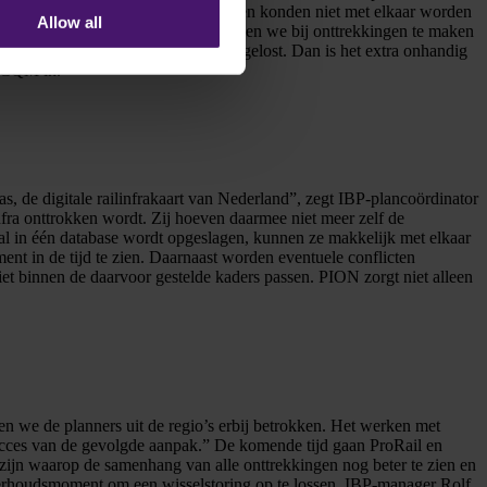
id voor digitale aanpassing en kaarten konden niet met elkaar worden
Allow all
een hele opgave was. Bovendien hebben we bij onttrekkingen te maken
ingen die direct moeten worden opgelost. Dan is het extra onhandig
e CQM in.”
, de digitale railinfrakaart van Nederland”, zegt IBP-plancoördinator
nfra onttrokken wordt. Zij hoeven daarmee niet meer zelf de
gital in één database wordt opgeslagen, kunnen ze makkelijk met elkaar
 in de tijd te zien. Daarnaast worden eventuele conflicten
et binnen de daarvoor gestelde kaders passen. PION zorgt niet alleen
en we de planners uit de regio’s erbij betrokken. Het werken met
ucces van de gevolgde aanpak.” De komende tijd gaan ProRail en
zijn waarop de samenhang van alle onttrekkingen nog beter te zien en
nderhoudsmoment om een wisselstoring op te lossen. IBP-manager Rolf