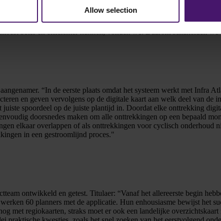
zelf. Er was geen koppeling met een centrale database, geen mogelijkhe
Allow selection
overzicht en het communiceren naar partijen binnen en buiten ProRail 
e we ver vooruit kunnen plannen. Aan de andere kant onvoorziene stor
t moest beter en efficiënter kunnen, vonden we. Daarom schakelden w
angenamer. “In de eerste plaats omdat het systeem werkt met Infra Atlas
ecteren en geven vervolgens op de digitale kaart aan welk deel van de i
 juiste spoordeel op de juiste plantijd in. Doordat elke onttrekking di
nvoudig doorsnedes maken om alle onttrekkingen op een bepaald moment
gen elkaar overlappen of als onttrekkingen voor cyclisch onderhoud ni
kkingen in een gestroomlijnd proces."
team ontwikkeld en getest. Titulaer: “Vanaf het allereerste begin hebb
 werken 60 planners met de applicatie. Hun enhousiasme bewijst het s
 met regiokaarten, straks moet er ook een landelijke overzichtskaart 
ei praktische kwesties, zoals het snel zoeken van het eerstvolgend o