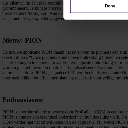
dus allemaal op één plek beschikbaar waren, stond elke kaart op zich
Deny
gecombineerd. Je kunt je voorstellen dat het maken van een actueel 
met meerdere ‘termijnen’. Aan de ene kant grote onderhoudswerken di
als je met niet-gekoppelde gegevens en tekeningen moet werken. Da
Nieuw: PION
De nieuwe applicatie PION maakt het leven van de planners een stuk a
Geert Titulaer. “Onze planners kunnen een onttrekking filteren en sel
basistekeningen te beheren, maar voeren de juiste onttrekking voor het
worden gecombineerd en op de kaart gevisualiseerd. Zo kunnen we ee
automatisch door PION gesignaleerd. Bijvoorbeeld als twee onttrekkin
voor makkelijker en efficiënter plannen, maar ook voor veilige onttre
Enthousiasme
PION is vóór introductie uitvoerig door ProRail en CQM in een project
PION is immers een essentieel onderdeel van hun dagelijks werk. Nu
CQM verder met het ontwikkelen van de applicatie. Nu werkt PION nog
te plannen is. Daarnaast moet PION een vraagbaak worden voor allerl