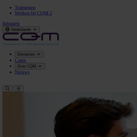
Trainingen
Werken bij CQM
2
Inloggen
Nederlands
Domeinen
Cases
Over CQM
Nieuws
Neem contact op