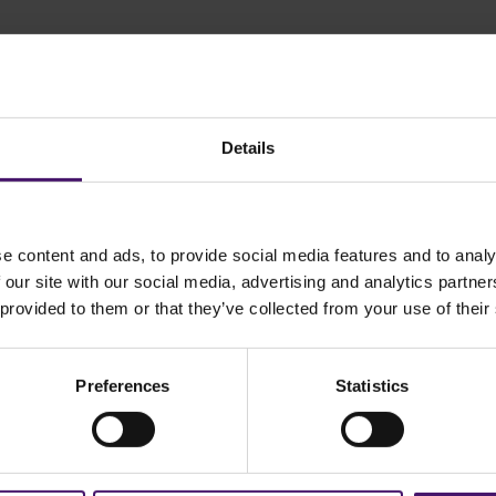
Details
e content and ads, to provide social media features and to analy
 our site with our social media, advertising and analytics partn
 provided to them or that they’ve collected from your use of their
Preferences
Statistics
ement - Infra BeschikbaarheidsPlanning. Rolf Post leidt deze afdeling:
es door actuele ontwikkelingen tekenden we steeds weer een nieuwe kaa