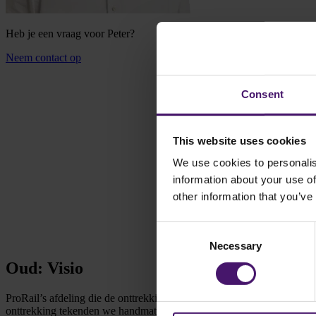
Heb je een vraag voor Peter?
Neem contact op
Consent
This website uses cookies
We use cookies to personalis
information about your use of
other information that you’ve
Consent
Necessary
Selection
Oud: Visio
ProRail’s afdeling die de onttrekkingen plant is AM-IBP: Asset Manag
onttrekking tekenden we handmatig in op een aparte kaart. Bij mutati