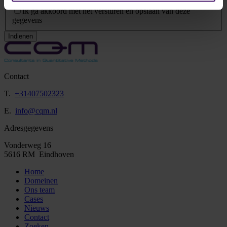
Privacy Statement
*
Ik ga akkoord met het versturen en opslaan van deze
gegevens
Indienen
Contact
T.
+31407502323
E.
info@cqm.nl
Adresgegevens
Vonderweg 16
5616 RM Eindhoven
Home
Domeinen
Ons team
Cases
Nieuws
Contact
Zoeken