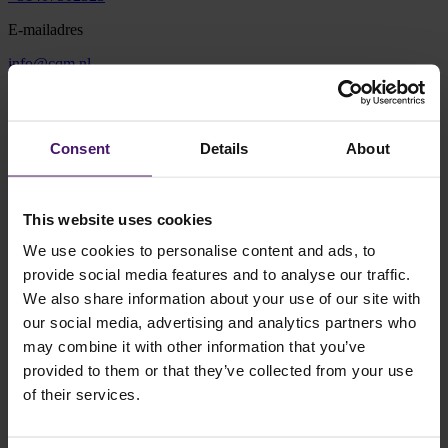
E-mailadres
info@cqm.nl
Adres
Vonderweg 16
Consent
Details
About
5616 RM Eindhoven
Plan route
This website uses cookies
We use cookies to personalise content and ads, to
provide social media features and to analyse our traffic.
We also share information about your use of our site with
our social media, advertising and analytics partners who
may combine it with other information that you’ve
Routebeschrijving
provided to them or that they’ve collected from your use
Je kunt jouw auto parkeren op de besloten parkeerplaats aan de
of their services.
achterzijde van het gebouw. De ingang bevindt zich aan de St.
Antoniusstraat 11 (naast de Steentjeskerk). Wanneer je gebruik
maakt van een navigatiesysteem, kun je ook
deze link
gebruiken.