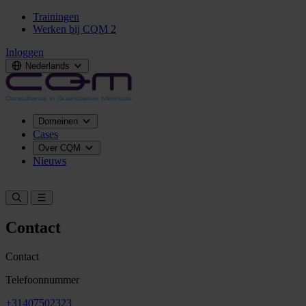
Trainingen
Werken bij CQM
2
Inloggen
Nederlands
Domeinen
Cases
Over CQM
Nieuws
Neem contact op
Contact
Contact
Telefoonnummer
+31407502323