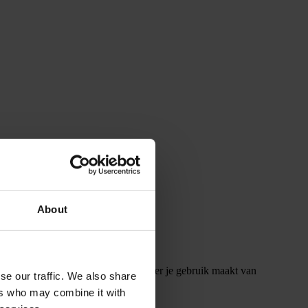
About
t 11 (naast de Steentjeskerk). Wanneer je gebruik maakt van
se our traffic. We also share
, vlakbij de achteringang.
ers who may combine it with