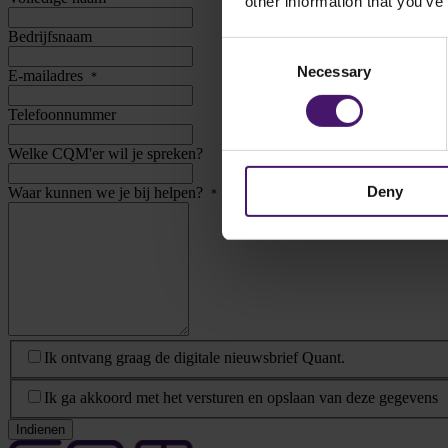
other information that you’ve
Bedrijfsnaam
Consent
Necessary
Selection
E-mailadres
*
Telefoonnummer
Welke CQM'er wil je spreken?
Deny
Waar kunnen we je bij helpen?
*
Nieuwsbrief
Ik ontvang graag de digitale nieuwsbrief Quant.
Privacy Statement
*
Ik ga akkoord met het versturen en opslaan van deze gegevens
Indienen