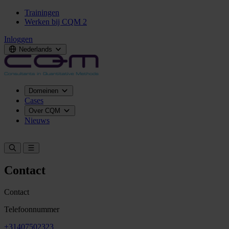
Trainingen
Werken bij CQM
2
Inloggen
Nederlands
Domeinen
Cases
Over CQM
Nieuws
Neem contact op
Contact
Contact
Telefoonnummer
+31407502323