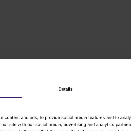
Details
rzijde van het gebouw. De ingang bevindt zich aan de St. Antoniusstraa
e content and ads, to provide social media features and to analy
en bij de slagboom en parkeren op één van de parkeerplaatsen van CQM
 our site with our social media, advertising and analytics partn