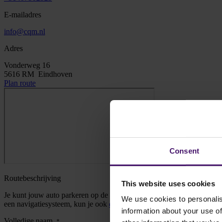
E-mailadres
info@cqm.nl
Adres
Vonderweg 16
5616 RM Eindhoven
Plan route
Consent
Routebeschrijving
This website uses cookies
Je kunt jouw auto parkeren op de besloten parkeerplaats aan de achte
We use cookies to personalis
een navigatiesysteem, kun je ook
deze link
gebruiken. Je kunt je meld
information about your use of
Volledige naam
*