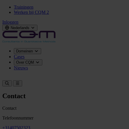
Trainingen
Werken bij CQM
2
Inloggen
Nederlands
Domeinen
Cases
Over CQM
Nieuws
Neem contact op
Contact
Contact
Telefoonnummer
+31407502323