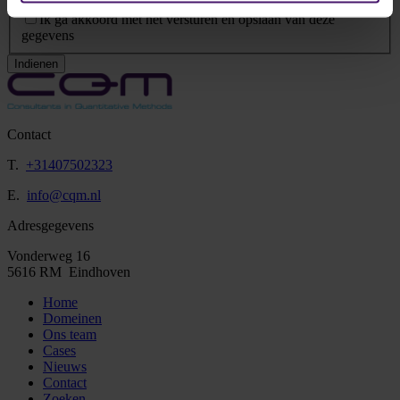
Privacy Statement
*
Ik ga akkoord met het versturen en opslaan van deze
gegevens
Indienen
Contact
T.
+31407502323
E.
info@cqm.nl
Adresgegevens
Vonderweg 16
5616 RM Eindhoven
Home
Domeinen
Ons team
Cases
Nieuws
Contact
Zoeken