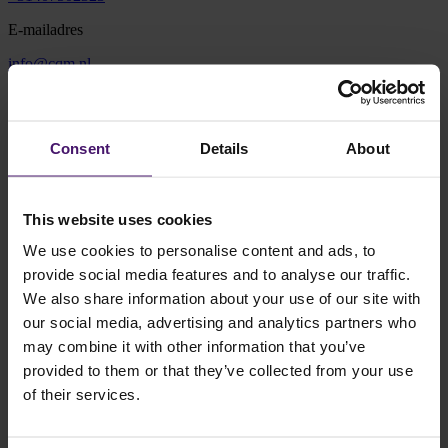
E-mailadres
info@cqm.nl
Adres
Vonderweg 16
Consent
Details
About
5616 RM Eindhoven
Plan route
This website uses cookies
We use cookies to personalise content and ads, to
provide social media features and to analyse our traffic.
We also share information about your use of our site with
our social media, advertising and analytics partners who
may combine it with other information that you’ve
Routebeschrijving
provided to them or that they’ve collected from your use
Je kunt jouw auto parkeren op de besloten parkeerplaats aan de
of their services.
achterzijde van het gebouw. De ingang bevindt zich aan de St.
Antoniusstraat 11 (naast de Steentjeskerk). Wanneer je gebruik
maakt van een navigatiesysteem, kun je ook
deze link
gebruiken.